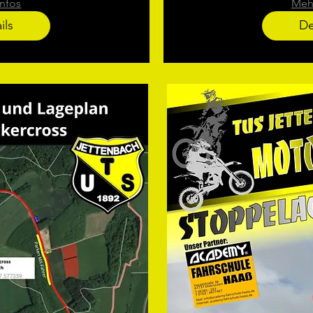
nfos
Mehr
ils
De