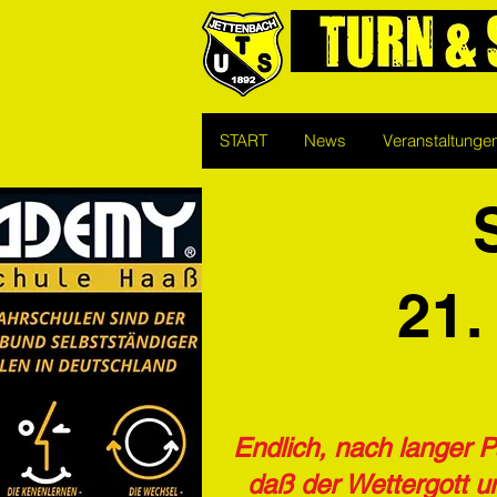
START
News
Veranstaltunge
21.
Endlich, nach langer P
daß der Wettergott u