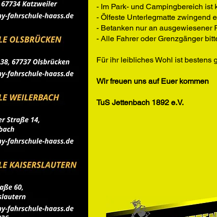
- Im Park- und Campingbereich ist
- Ölfeste Unterlegmatte zwingend e
- Betanken nur an ausgewiesener P
- Alle Fahrer oder Grenzgänger bit
Für ihr leibliches Wohl ist bestens
Wir freuen uns auf Euer kommen
TuS Jettenbach 1892 e.V.