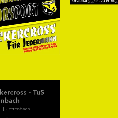
kercross - TuS
enbach
.
Jettenbach