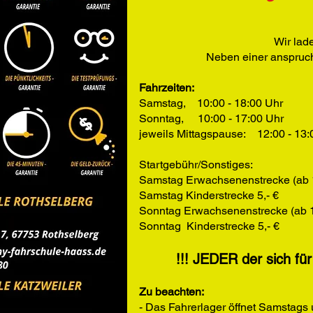
Wir lad
Neben einer anspruch
Fahrzeiten:
Samstag, 10:00 - 18:00 Uhr
Sonntag, 10:00 - 17:00 Uhr
jeweils Mittagspause: 12:00 - 13:
Startgebühr/Sonstiges:
Samstag Erwachsenenstrecke (ab 1
Samstag Kinderstrecke 5,- €
Sonntag Erwachsenenstrecke (ab 1
Sonntag Kinderstrecke 5,- €
!!! JEDER der sich für
Zu beachten:
- Das Fahrerlager öffnet Samstags