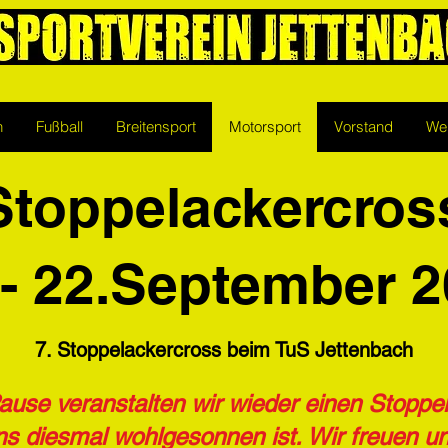
n
Fußball
Breitensport
Motorsport
Vorstand
We
Stoppelackercros
 - 22.September 
7. Stoppelackercross beim TuS Jettenbach
ause veranstalten wir wieder einen Stoppel
ns diesmal wohlgesonnen ist. Wir freuen 