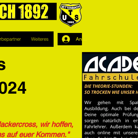
rbepartner
Weiteres
Anmelden
s
2024
ackercross, wir hoffen,
uns auf euer Kommen."