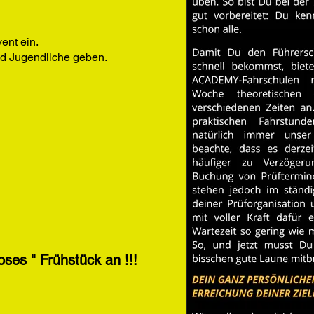
ent ein.
nd Jugendliche geben.
oses " Frühstück an !!!