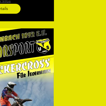
 Infos
tails