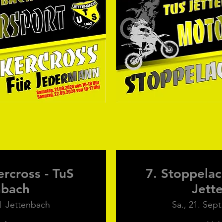
rcross - TuS
7. Stoppelac
nbach
Jett
Jettenbach
Sa., 21. Sept