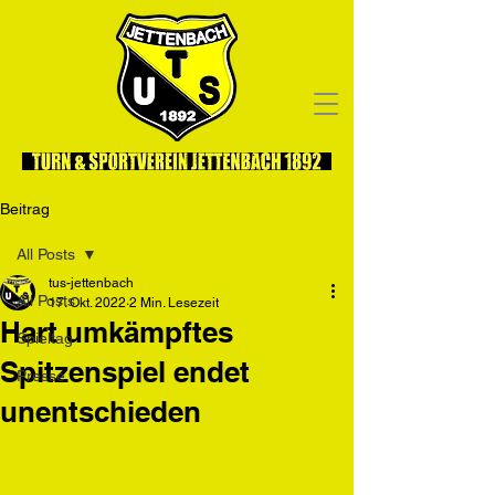
Beitrag
All Posts
tus-jettenbach
All Posts
17. Okt. 2022
2 Min. Lesezeit
Hart umkämpftes
Spieltag
Spitzenspiel endet
Presse
unentschieden